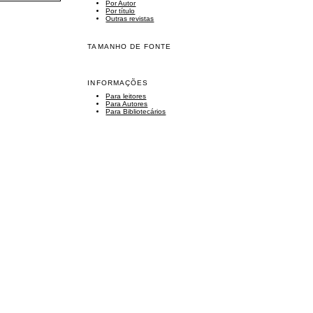
Por Autor
Por título
Outras revistas
TAMANHO DE FONTE
INFORMAÇÕES
Para leitores
Para Autores
Para Bibliotecários