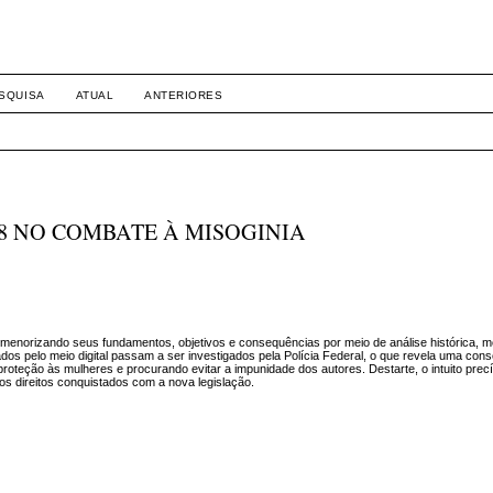
SQUISA
ATUAL
ANTERIORES
018 NO COMBATE À MISOGINIA
rmenorizando seus fundamentos, objetivos e consequências por meio de análise histórica, m
dos pelo meio digital passam a ser investigados pela Polícia Federal, o que revela uma con
proteção às mulheres e procurando evitar a impunidade dos autores. Destarte, o intuito pre
os direitos conquistados com a nova legislação.