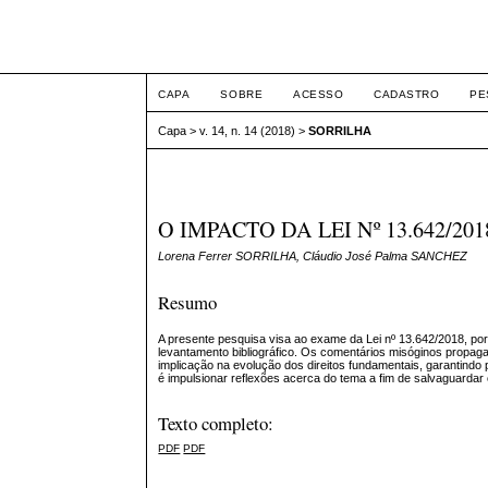
ETIC
CAPA
SOBRE
ACESSO
CADASTRO
PE
Capa
>
v. 14, n. 14 (2018)
>
SORRILHA
O IMPACTO DA LEI Nº 13.642/2
Lorena Ferrer SORRILHA, Cláudio José Palma SANCHEZ
Resumo
A presente pesquisa visa ao exame da Lei nº 13.642/2018, po
levantamento bibliográfico. Os comentários misóginos propaga
implicação na evolução dos direitos fundamentais, garantindo 
é impulsionar reflexões acerca do tema a fim de salvaguardar 
Texto completo:
PDF
PDF