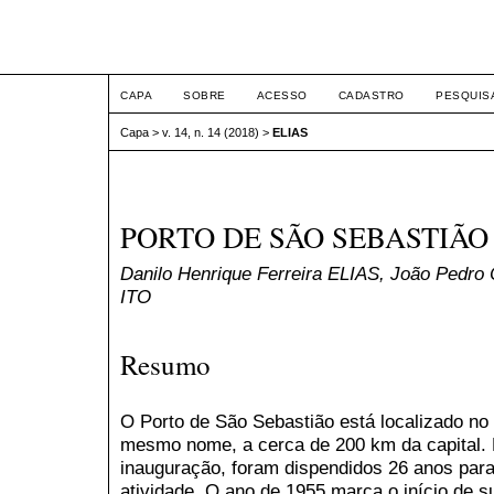
ETIC
CAPA
SOBRE
ACESSO
CADASTRO
PESQUIS
Capa
>
v. 14, n. 14 (2018)
>
ELIAS
PORTO DE SÃO SEBASTIÃO
Danilo Henrique Ferreira ELIAS, João Pedro
ITO
Resumo
O Porto de São Sebastião está localizado no
mesmo nome, a cerca de 200 km da capital. E
inauguração, foram dispendidos 26 anos para
atividade. O ano de 1955 marca o início de su