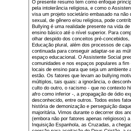
O presente resumo tem como enfoque princip
pela intolerância religiosa, e como o Assiste
visa um projeto societário embasado na não d
sexual, de gênero e/ou religiosa, pode contri
Bullying é uma realidade presente na vida d
ensino básico até o nível superior. Para com
olhar despido dos conceitos pré-concebidos
Educação plural, além dos processos de cap
continuada para conseguir adaptar-se as múlt
espaço educacional. O Assistente Social pre
comunidades e nos espaços populares a fim 
locais de ensino para que seja um ambiente a
estão. Os fatores que levam ao bullying motiv
múltiplos, tais quais: a ignorância, o desco
culto do outro, o racismo - que no contexto hi
afro como inferior -, a propagação de ódio ex
desconhecido, entre outros. Todos estes fat
história de demonização e perseguição daqu
majoritária. Vimos durante o decorrer dos a
(embora não por fatores apenas religiosos)
Inquisição Espanhola, as Cruzadas, a chegad
coerção para aceitação do Deus Cristão, a c