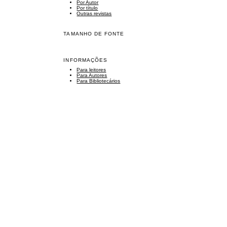
Por Autor
Por título
Outras revistas
TAMANHO DE FONTE
INFORMAÇÕES
Para leitores
Para Autores
Para Bibliotecários