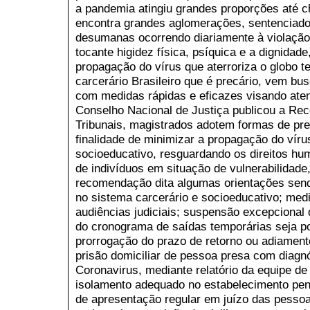
a pandemia atingiu grandes proporções até ch
encontra grandes aglomerações, sentenciado
desumanas ocorrendo diariamente à violação 
tocante higidez física, psíquica e a dignidade
propagação do vírus que aterroriza o globo te
carcerário Brasileiro que é precário, vem bu
com medidas rápidas e eficazes visando aten
Conselho Nacional de Justiça publicou a Re
Tribunais, magistrados adotem formas de pr
finalidade de minimizar a propagação do víru
socioeducativo, resguardando os direitos h
de indivíduos em situação de vulnerabilidad
recomendação dita algumas orientações sendo
no sistema carcerário e socioeducativo; medi
audiências judiciais; suspensão excepcional 
do cronograma de saídas temporárias seja p
prorrogação do prazo de retorno ou adiament
prisão domiciliar de pessoa presa com diagn
Coronavirus, mediante relatório da equipe d
isolamento adequado no estabelecimento pen
de apresentação regular em juízo das pess