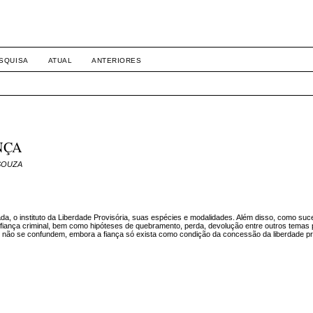
SQUISA
ATUAL
ANTERIORES
NÇA
 SOUZA
zada, o instituto da Liberdade Provisória, suas espécies e modalidades. Além disso, como su
a fiança criminal, bem como hipóteses de quebramento, perda, devolução entre outros temas 
que não se confundem, embora a fiança só exista como condição da concessão da liberdade pr