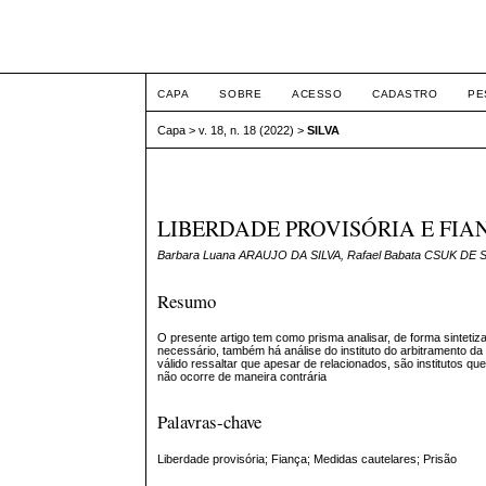
ETIC
CAPA
SOBRE
ACESSO
CADASTRO
PE
Capa
>
v. 18, n. 18 (2022)
>
SILVA
LIBERDADE PROVISÓRIA E FIA
Barbara Luana ARAUJO DA SILVA, Rafael Babata CSUK DE
Resumo
O presente artigo tem como prisma analisar, de forma sinteti
necessário, também há análise do instituto do arbitramento d
válido ressaltar que apesar de relacionados, são institutos 
não ocorre de maneira contrária
Palavras-chave
Liberdade provisória; Fiança; Medidas cautelares; Prisão