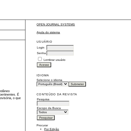
OPEN JOURNAL SYSTEMS
Ajuda do sistema
USUÁRIO
Login
Senha
Lembrar usuário
IDIOMA
Selecione o idioma
cedâneo
CONTEÚDO DA REVISTA
pertinentes. É
ovisória, o que
Pesquisa
Escopo da Busca
Procurar
Por Edição