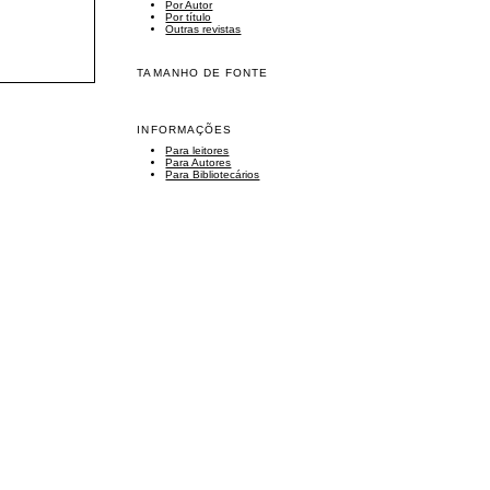
Por Autor
Por título
Outras revistas
TAMANHO DE FONTE
INFORMAÇÕES
Para leitores
Para Autores
Para Bibliotecários