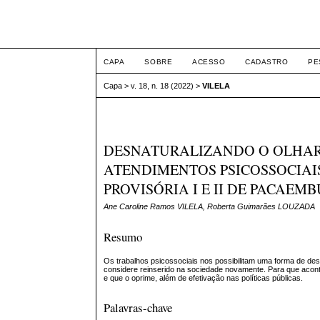
ETIC
CAPA
SOBRE
ACESSO
CADASTRO
PE
Capa
>
v. 18, n. 18 (2022)
>
VILELA
DESNATURALIZANDO O OLHAR 
ATENDIMENTOS PSICOSSOCIAI
PROVISÓRIA I E II DE PACAEMB
Ane Caroline Ramos VILELA, Roberta Guimarães LOUZADA
Resumo
Os trabalhos psicossociais nos possibilitam uma forma de de
considere reinserido na sociedade novamente. Para que acont
e que o oprime, além de efetivação nas políticas públicas.
Palavras-chave