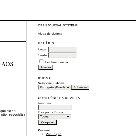
OPEN JOURNAL SYSTEMS
Ajuda do sistema
USUÁRIO
Login
Senha
 AOS
Lembrar usuário
IDIOMA
Selecione o idioma
CONTEÚDO DA REVISTA
Pesquisa
 que ele se
Escopo da Busca
 não ressocializa
Procurar
Por Edição