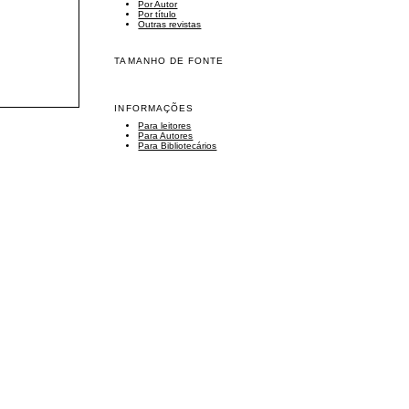
Por Autor
Por título
Outras revistas
TAMANHO DE FONTE
INFORMAÇÕES
Para leitores
Para Autores
Para Bibliotecários