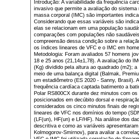
Introdução: A variabilidade da frequência c
invasivo que permite a avaliação do sistema
massa corporal (IMC) são importantes indica
Considerando que essas variáveis são indic
elas se relacionam em uma população saudáve
comparações com populações não saudáveis
compreensão dessa condição sobre a relação.
os índices lineares de VFC e o IMC em home
Metodologia: Foram avaliados 57 homens jov
18 e 25 anos (21,14±1,78). A avaliação do IM
(Kg) dividido pela altura ao quadrado (m2); a
meio de uma balança digital (Balmak, Premiu
um estadiômetro (ES 2020 - Sanny, Brasil). A 
frequência cardíaca captada batimento a bat
Polar RS800CX durante dez minutos com os 
posicionados em decúbito dorsal e respiraçã
considerados os cinco minutos finais de regi
lineares de VFC nos domínios do tempo (SD
(LF(un), HF(un) e LF/HF). Na análise dos dado
descritiva e como as variáveis apresentaram 
Kolmogorov-Smirnov), para avaliar a correlaç
VFC e IMC foi utilizada correlação de Spearm