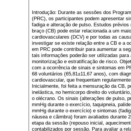
Introdução: Durante as sessões dos Program
(PRC), os participantes podem apresentar si
fadiga e alteração de pulso. Estudos prévios
braço (CB) pode estar relacionada a um maio
cardiovasculares (DCV) e por todas as caus
investigar se existe relação entre a CB e a o
em PRC pode contribuir para aumentar a seg
tais informações poderão ser utilizadas par
monitorização e estratificação de risco. Objet
com a ocorrência de sinais e sintomas em P
68 voluntários (65,81±11,67 anos), com diagn
cardiovascular, que frequentam regularment
Inicialmente, foi feita a mensuração da CB, p
inelástica, no hemicorpo direito do voluntári
o olécrano. Os sinais (alterações de pulso, 
mmHg durante o exercício, taquipneia, palide
mmHg durante o exercício) e sintomas (fadiga
náusea e câimbra) foram avaliados durante 
etapa da sessão (repouso inicial, aqueciment
contabilizados por sessão. Para avaliar a re