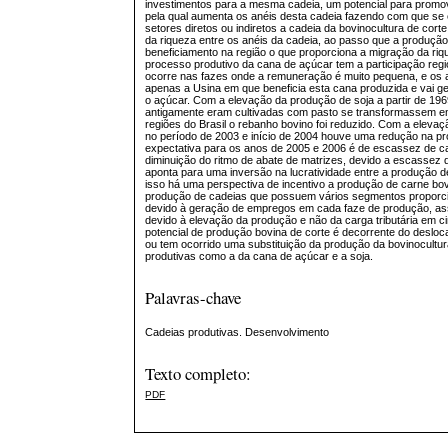
investimentos para a mesma cadeia, um potencial para promo
pela qual aumenta os anéis desta cadeia fazendo com que se e
setores diretos ou indiretos a cadeia da bovinocultura de cor
da riqueza entre os anéis da cadeia, ao passo que a produçã
beneficiamento na região o que proporciona a migração da riq
processo produtivo da cana de açúcar tem a participação regi
ocorre nas fazes onde a remuneração é muito pequena, e os
apenas a Usina em que beneficia esta cana produzida e vai ge
o açúcar. Com a elevação da produção de soja a partir de 19
antigamente eram cultivadas com pasto se transformassem em
regiões do Brasil o rebanho bovino foi reduzido. Com a eleva
no período de 2003 e início de 2004 houve uma redução na pr
expectativa para os anos de 2005 e 2006 é de escassez de c
diminuição do ritmo de abate de matrizes, devido a escassez 
aponta para uma inversão na lucratividade entre a produção 
isso há uma perspectiva de incentivo a produção de carne bov
produção de cadeias que possuem vários segmentos proporci
devido à geração de empregos em cada faze de produção, a
devido à elevação da produção e não da carga tributária em ci
potencial de produção bovina de corte é decorrente do deslo
ou tem ocorrido uma substituição da produção da bovinocultur
produtivas como a da cana de açúcar e a soja.
Palavras-chave
Cadeias produtivas. Desenvolvimento
Texto completo:
PDF