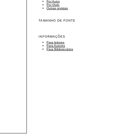
Por Autor
Por título
Outras revistas
TAMANHO DE FONTE
INFORMAÇÕES
Para leitores
Para Autores
Para Bibliotecários