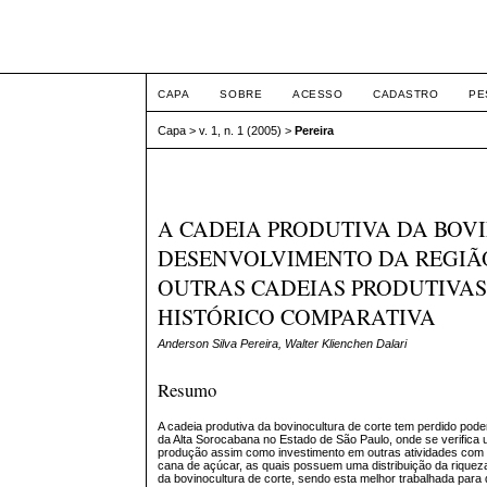
ETIC
CAPA
SOBRE
ACESSO
CADASTRO
PE
Capa
>
v. 1, n. 1 (2005)
>
Pereira
A CADEIA PRODUTIVA DA BOV
DESENVOLVIMENTO DA REGIÃ
OUTRAS CADEIAS PRODUTIVAS
HISTÓRICO COMPARATIVA
Anderson Silva Pereira, Walter Klienchen Dalari
Resumo
A cadeia produtiva da bovinocultura de corte tem perdido pod
da Alta Sorocabana no Estado de São Paulo, onde se verifica
produção assim como investimento em outras atividades com s
cana de açúcar, as quais possuem uma distribuição da riquez
da bovinocultura de corte, sendo esta melhor trabalhada para