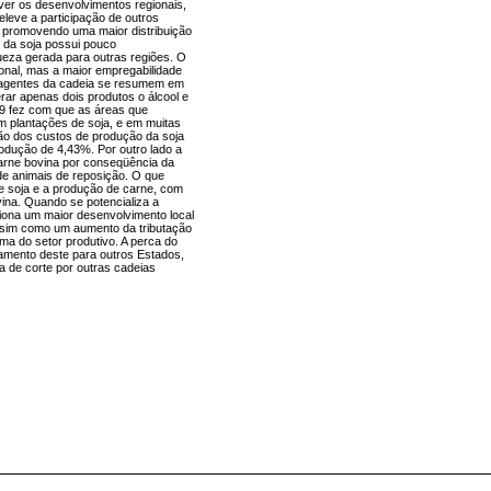
ver os desenvolvimentos regionais,
leve a participação de outros
te promovendo uma maior distribuição
o da soja possui pouco
ueza gerada para outras regiões. O
onal, mas a maior empregabilidade
 agentes da cadeia se resumem em
rar apenas dois produtos o álcool e
69 fez com que as áreas que
 plantações de soja, e em muitas
ção dos custos de produção da soja
odução de 4,43%. Por outro lado a
arne bovina por conseqüência da
de animais de reposição. O que
de soja e a produção de carne, com
ina. Quando se potencializa a
ona um maior desenvolvimento local
ssim como um aumento da tributação
ma do setor produtivo. A perca do
camento deste para outros Estados,
a de corte por outras cadeias