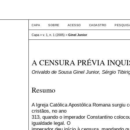
ETIC
CAPA
SOBRE
ACESSO
CADASTRO
PESQUIS
Capa
>
v. 1, n. 1 (2005)
>
Ginel Junior
A CENSURA PRÉVIA INQUI
Orivaldo de Sousa Ginel Junior, Sérgio Tibir
Resumo
A Igreja Católica Apostólica Romana surgiu 
cristãos, no ano
313, quando o imperador Constantino coloco
igualdade legal. O
imperador deu início à censura, mandando qu