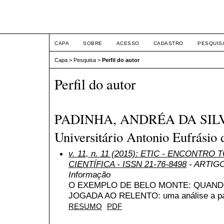
ETIC
CAPA
SOBRE
ACESSO
CADASTRO
PESQUIS
Capa
>
Pesquisa
>
Perfil do autor
Perfil do autor
PADINHA, ANDRÉA DA SILVA
Universitário Antonio Eufrásio 
v. 11, n. 11 (2015): ETIC - ENCONTR
CIENTÍFICA - ISSN 21-76-8498
- ARTIGO 
Informação
O EXEMPLO DE BELO MONTE: QUAND
JOGADA AO RELENTO: uma análise a part
RESUMO
PDF