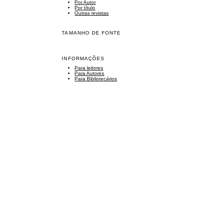
Por Autor
Por título
Outras revistas
TAMANHO DE FONTE
INFORMAÇÕES
Para leitores
Para Autores
Para Bibliotecários