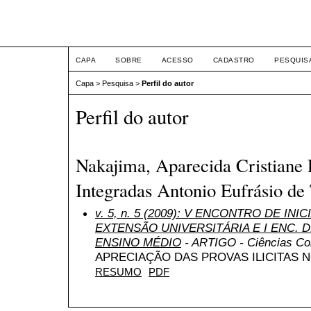
ETIC
CAPA
SOBRE
ACESSO
CADASTRO
PESQUIS
Capa
>
Pesquisa
>
Perfil do autor
Perfil do autor
Nakajima, Aparecida Cristiane 
Integradas Antonio Eufrásio de 
v. 5, n. 5 (2009): V ENCONTRO DE INI
EXTENSÃO UNIVERSITÁRIA E I ENC. DE
ENSINO MÉDIO
- ARTIGO - Ciências Cont
APRECIAÇÃO DAS PROVAS ILICITAS N
RESUMO
PDF