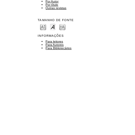
Por Autor
Por título
Outras revistas
TAMANHO DE FONTE
INFORMAÇÕES
Para leitores
Para Autores
Para Bibliotecários