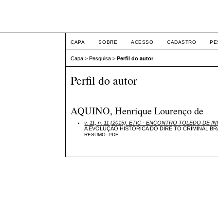
ETIC
CAPA
SOBRE
ACESSO
CADASTRO
PE
Capa
>
Pesquisa
>
Perfil do autor
Perfil do autor
AQUINO, Henrique Lourenço de
v. 11, n. 11 (2015): ETIC - ENCONTRO TOLEDO DE IN
A EVOLUÇÃO HISTÓRICA DO DIREITO CRIMINAL B
RESUMO
PDF