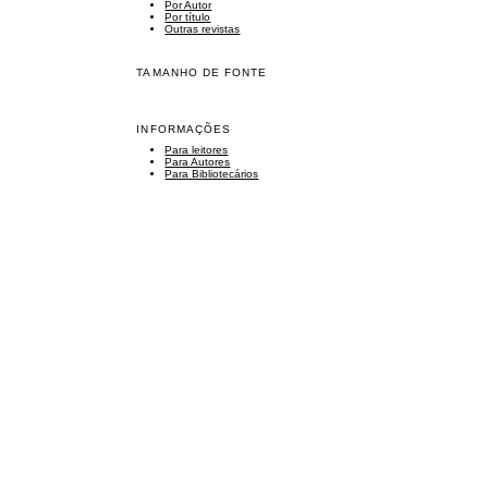
Por Autor
Por título
Outras revistas
TAMANHO DE FONTE
INFORMAÇÕES
Para leitores
Para Autores
Para Bibliotecários