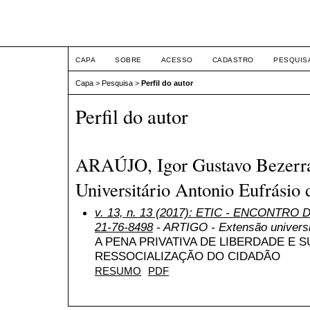
ETIC
CAPA
SOBRE
ACESSO
CADASTRO
PESQUIS
Capa
>
Pesquisa
>
Perfil do autor
Perfil do autor
ARAÚJO, Igor Gustavo Bezerra
Universitário Antonio Eufrásio 
v. 13, n. 13 (2017): ETIC - ENCONTRO
21-76-8498
- ARTIGO - Extensão universit
A PENA PRIVATIVA DE LIBERDADE E 
RESSOCIALIZAÇÃO DO CIDADÃO
RESUMO
PDF