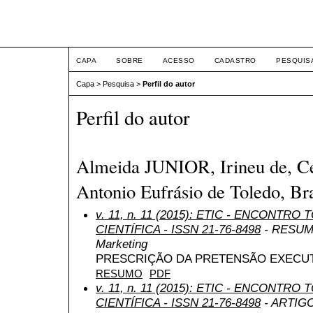
ETIC
CAPA
SOBRE
ACESSO
CADASTRO
PESQUIS
Capa
>
Pesquisa
>
Perfil do autor
Perfil do autor
Almeida JUNIOR, Irineu de, Ce
Antonio Eufrásio de Toledo, Bra
v. 11, n. 11 (2015): ETIC - ENCONTR
CIENTÍFICA - ISSN 21-76-8498
- RESUMO
Marketing
PRESCRIÇÃO DA PRETENSÃO EXECUTÓ
RESUMO
PDF
v. 11, n. 11 (2015): ETIC - ENCONTR
CIENTÍFICA - ISSN 21-76-8498
- ARTIGO 