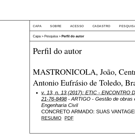
ETIC
CAPA
SOBRE
ACESSO
CADASTRO
PESQUIS
Capa
>
Pesquisa
>
Perfil do autor
Perfil do autor
MASTRONICOLA, João, Centro 
Antonio Eufrásio de Toledo, Bra
v. 13, n. 13 (2017): ETIC - ENCONTRO
21-76-8498
- ARTIGO - Gestão de obras e
Engenharia Civil
CONCRETO ARMADO: SUAS VANTAGEN
RESUMO
PDF