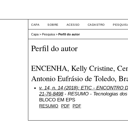
ETIC
CAPA
SOBRE
ACESSO
CADASTRO
PESQUIS
Capa
>
Pesquisa
>
Perfil do autor
Perfil do autor
ENCENHA, Kelly Cristine, Cent
Antonio Eufrásio de Toledo, Bra
v. 14, n. 14 (2018): ETIC - ENCONTRO
21-76-8498
- RESUMO - Tecnologias dos 
BLOCO EM EPS
RESUMO
PDF
PDF