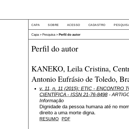
ETIC
CAPA
SOBRE
ACESSO
CADASTRO
PESQUIS
Capa
>
Pesquisa
>
Perfil do autor
Perfil do autor
KANEKO, Leila Cristina, Centr
Antonio Eufrásio de Toledo, Bra
v. 11, n. 11 (2015): ETIC - ENCONTR
CIENTÍFICA - ISSN 21-76-8498
- ARTIGO 
Informação
Dignidade da pessoa humana até no mome
direito a uma morte digna.
RESUMO
PDF