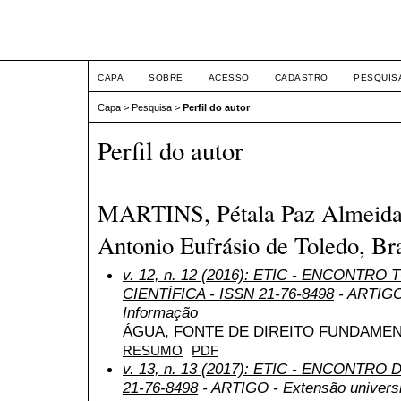
ETIC
CAPA
SOBRE
ACESSO
CADASTRO
PESQUIS
Capa
>
Pesquisa
>
Perfil do autor
Perfil do autor
MARTINS, Pétala Paz Almeida, 
Antonio Eufrásio de Toledo, Bra
v. 12, n. 12 (2016): ETIC - ENCONTR
CIENTÍFICA - ISSN 21-76-8498
- ARTIGO 
Informação
ÁGUA, FONTE DE DIREITO FUNDAME
RESUMO
PDF
v. 13, n. 13 (2017): ETIC - ENCONTRO
21-76-8498
- ARTIGO - Extensão universit