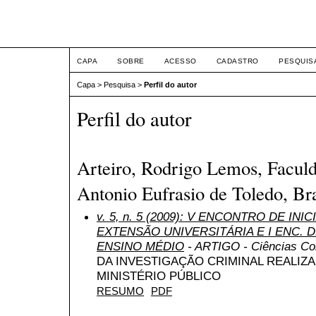
ETIC
CAPA
SOBRE
ACESSO
CADASTRO
PESQUIS
Capa
>
Pesquisa
>
Perfil do autor
Perfil do autor
Arteiro, Rodrigo Lemos, Faculd
Antonio Eufrasio de Toledo, Bra
v. 5, n. 5 (2009): V ENCONTRO DE INI
EXTENSÃO UNIVERSITÁRIA E I ENC. DE
ENSINO MÉDIO
- ARTIGO - Ciências Cont
DA INVESTIGAÇÃO CRIMINAL REALIZ
MINISTÉRIO PÚBLICO
RESUMO
PDF