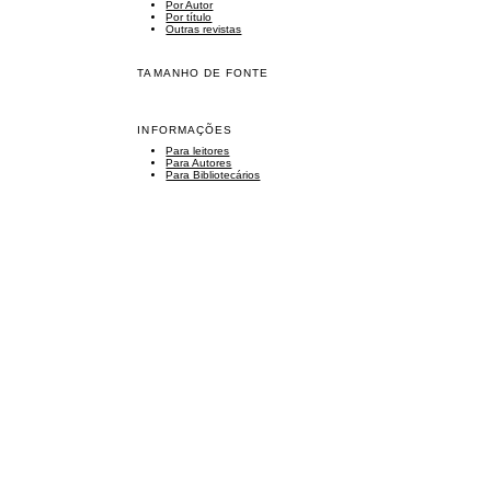
Por Autor
Por título
Outras revistas
TAMANHO DE FONTE
INFORMAÇÕES
Para leitores
Para Autores
Para Bibliotecários