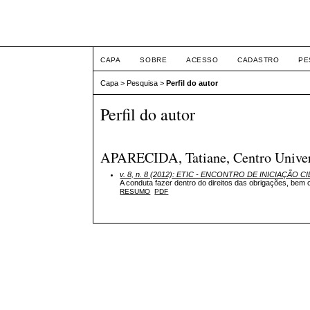
ETIC
CAPA
SOBRE
ACESSO
CADASTRO
PE
Capa
>
Pesquisa
>
Perfil do autor
Perfil do autor
APARECIDA, Tatiane, Centro Universi
v. 8, n. 8 (2012): ETIC - ENCONTRO DE INICIAÇÃO CI
A conduta fazer dentro do direitos das obrigações, be
RESUMO
PDF