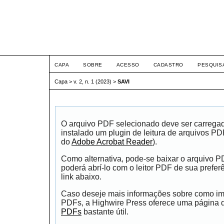
FÓRUM DE DIREITO IN
HUMANOS - FIDH
CAPA
SOBRE
ACESSO
CADASTRO
PESQUIS
Capa
>
v. 2, n. 1 (2023)
>
SAVI
O arquivo PDF selecionado deve ser carrega
instalado um plugin de leitura de arquivos P
do
Adobe Acrobat Reader
).
Como alternativa, pode-se baixar o arquivo 
poderá abrí-lo com o leitor PDF de sua prefer
link abaixo.
Caso deseje mais informações sobre como impr
PDFs, a Highwire Press oferece uma página
PDFs
bastante útil.