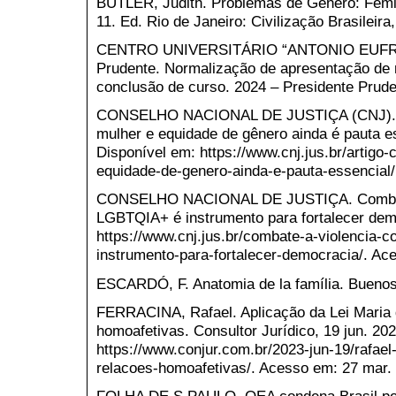
BUTLER, Judith. Problemas de Gênero: Femi
11. Ed. Rio de Janeiro: Civilização Brasileira
CENTRO UNIVERSITÁRIO “ANTONIO EUFRÁ
Prudente. Normalização de apresentação de 
conclusão de curso. 2024 – Presidente Prude
CONSELHO NACIONAL DE JUSTIÇA (CNJ). Art
mulher e equidade de gênero ainda é pauta es
Disponível em: https://www.cnj.jus.br/artigo-
equidade-de-genero-ainda-e-pauta-essencial/
CONSELHO NACIONAL DE JUSTIÇA. Combate 
LGBTQIA+ é instrumento para fortalecer dem
https://www.cnj.jus.br/combate-a-violencia-c
instrumento-para-fortalecer-democracia/. Ac
ESCARDÓ, F. Anatomia de la família. Buenos 
FERRACINA, Rafael. Aplicação da Lei Maria
homoafetivas. Consultor Jurídico, 19 jun. 20
https://www.conjur.com.br/2023-jun-19/rafael
relacoes-homoafetivas/. Acesso em: 27 mar.
FOLHA DE S.PAULO. OEA condena Brasil por 