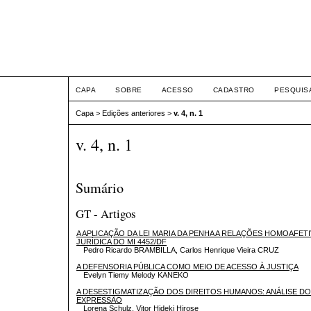
FÓRUM DE DIREITO IN
HUMANOS - FIDH
CAPA
SOBRE
ACESSO
CADASTRO
PESQUIS
Capa
>
Edições anteriores
>
v. 4, n. 1
v. 4, n. 1
Sumário
GT - Artigos
A APLICAÇÃO DA LEI MARIA DA PENHA A RELAÇÕES HOMOAFETI
JURÍDICA DO MI 4452/DF
Pedro Ricardo BRAMBILLA, Carlos Henrique Vieira CRUZ
A DEFENSORIA PÚBLICA COMO MEIO DE ACESSO À JUSTIÇA
Evelyn Tiemy Melody KANEKO
A DESESTIGMATIZAÇÃO DOS DIREITOS HUMANOS: ANÁLISE DO 
EXPRESSÃO
Lorena Schulz, Vitor Hideki Hirose