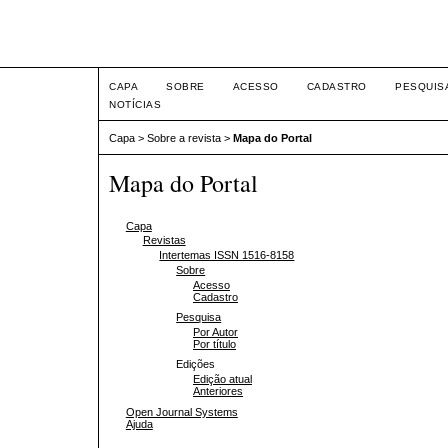
Intertemas ISSN 1516-815
CAPA
SOBRE
ACESSO
CADASTRO
PESQUIS
NOTÍCIAS
Capa
>
Sobre a revista
>
Mapa do Portal
Mapa do Portal
Capa
Revistas
Intertemas ISSN 1516-8158
Sobre
Acesso
Cadastro
Pesquisa
Por Autor
Por título
Edições
Edição atual
Anteriores
Open Journal Systems
Ajuda