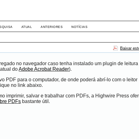
8158
SQUISA
ATUAL
ANTERIORES
NOTÍCIAS
Baixar es
egado no navegador caso tenha instalado um plugin de leitura
atual do
Adobe Acrobat Reader
).
ivo PDF para o computador, de onde poderá abrí-lo com o leito
ique no link abaixo.
 imprimir, salvar e trabalhar com PDFs, a Highwire Press ofe
obre PDFs
bastante útil.