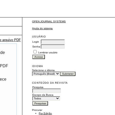
OPEN JOURNAL SYSTEMS
Ajuda do sistema
USUÁRIO
te arquivo PDF
Login
Senha
 de
Lembrar usuário
r PDF
IDIOMA
Selecione o idioma
rece
CONTEÚDO DA REVISTA
Pesquisa
Escopo da Busca
Procurar
Por Edição