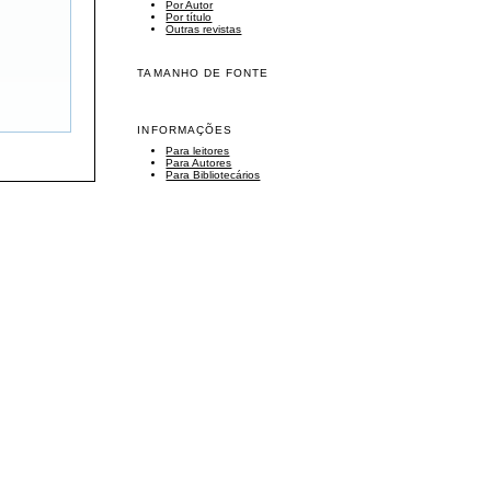
Por Autor
Por título
Outras revistas
TAMANHO DE FONTE
INFORMAÇÕES
Para leitores
Para Autores
Para Bibliotecários