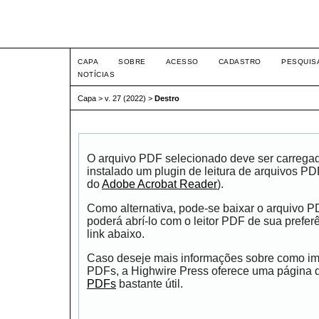
Intertemas ISSN 1516-815
CAPA
SOBRE
ACESSO
CADASTRO
PESQUIS
NOTÍCIAS
Capa
>
v. 27 (2022)
>
Destro
O arquivo PDF selecionado deve ser carrega
instalado um plugin de leitura de arquivos P
do
Adobe Acrobat Reader
).
Como alternativa, pode-se baixar o arquivo 
poderá abrí-lo com o leitor PDF de sua prefer
link abaixo.
Caso deseje mais informações sobre como impr
PDFs, a Highwire Press oferece uma página
PDFs
bastante útil.