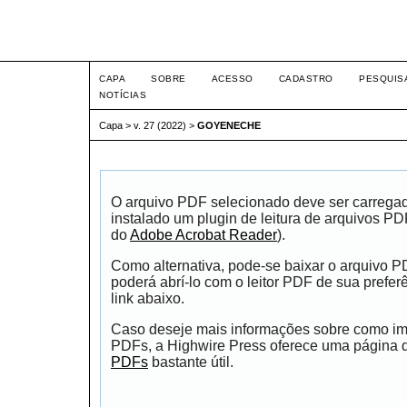
Intertemas ISSN 1516-815
CAPA
SOBRE
ACESSO
CADASTRO
PESQUIS
NOTÍCIAS
Capa
>
v. 27 (2022)
>
GOYENECHE
O arquivo PDF selecionado deve ser carrega
instalado um plugin de leitura de arquivos P
do
Adobe Acrobat Reader
).
Como alternativa, pode-se baixar o arquivo 
poderá abrí-lo com o leitor PDF de sua prefer
link abaixo.
Caso deseje mais informações sobre como impr
PDFs, a Highwire Press oferece uma página
PDFs
bastante útil.