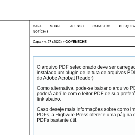
Intertemas ISSN 1516-815
CAPA
SOBRE
ACESSO
CADASTRO
PESQUIS
NOTÍCIAS
Capa
>
v. 27 (2022)
>
GOYENECHE
O arquivo PDF selecionado deve ser carrega
instalado um plugin de leitura de arquivos P
do
Adobe Acrobat Reader
).
Como alternativa, pode-se baixar o arquivo 
poderá abrí-lo com o leitor PDF de sua prefer
link abaixo.
Caso deseje mais informações sobre como impr
PDFs, a Highwire Press oferece uma página
PDFs
bastante útil.