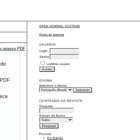
OPEN JOURNAL SYSTEMS
Ajuda do sistema
USUÁRIO
te arquivo PDF
Login
Senha
 de
Lembrar usuário
r PDF
IDIOMA
Selecione o idioma
rece
CONTEÚDO DA REVISTA
Pesquisa
Escopo da Busca
Procurar
Por Edição