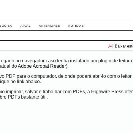
8158
SQUISA
ATUAL
ANTERIORES
NOTÍCIAS
Baixar es
egado no navegador caso tenha instalado um plugin de leitura
atual do
Adobe Acrobat Reader
).
ivo PDF para o computador, de onde poderá abrí-lo com o leito
ique no link abaixo.
 imprimir, salvar e trabalhar com PDFs, a Highwire Press ofe
obre PDFs
bastante útil.