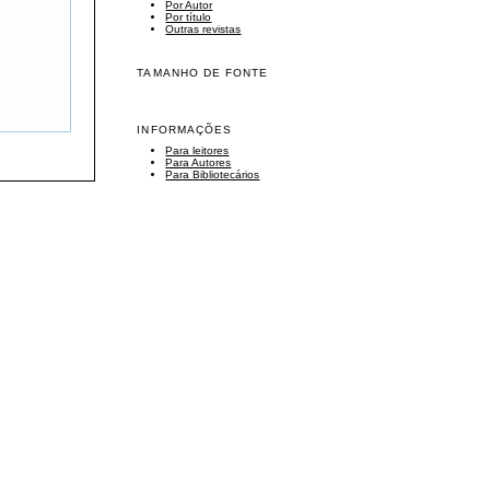
Por Autor
Por título
Outras revistas
TAMANHO DE FONTE
INFORMAÇÕES
Para leitores
Para Autores
Para Bibliotecários