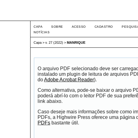
Intertemas ISSN 1516-815
CAPA
SOBRE
ACESSO
CADASTRO
PESQUIS
NOTÍCIAS
Capa
>
v. 27 (2022)
>
MANRIQUE
O arquivo PDF selecionado deve ser carrega
instalado um plugin de leitura de arquivos P
do
Adobe Acrobat Reader
).
Como alternativa, pode-se baixar o arquivo 
poderá abrí-lo com o leitor PDF de sua prefer
link abaixo.
Caso deseje mais informações sobre como impr
PDFs, a Highwire Press oferece uma página
PDFs
bastante útil.