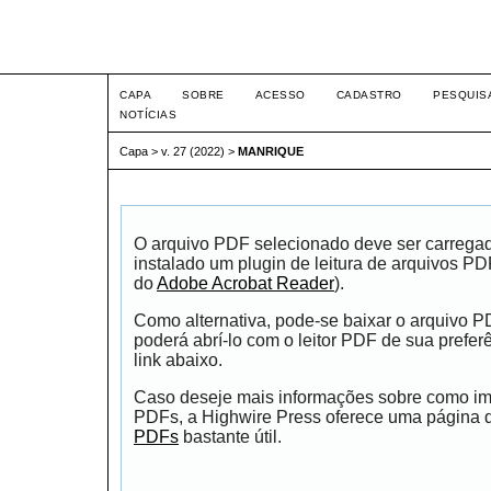
Intertemas ISSN 1516-815
CAPA
SOBRE
ACESSO
CADASTRO
PESQUIS
NOTÍCIAS
Capa
>
v. 27 (2022)
>
MANRIQUE
O arquivo PDF selecionado deve ser carrega
instalado um plugin de leitura de arquivos P
do
Adobe Acrobat Reader
).
Como alternativa, pode-se baixar o arquivo 
poderá abrí-lo com o leitor PDF de sua prefer
link abaixo.
Caso deseje mais informações sobre como impr
PDFs, a Highwire Press oferece uma página
PDFs
bastante útil.