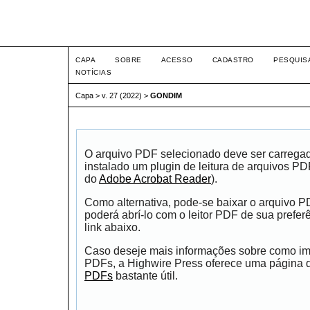
Intertemas ISSN 1516-815
CAPA
SOBRE
ACESSO
CADASTRO
PESQUIS
NOTÍCIAS
Capa
>
v. 27 (2022)
>
GONDIM
O arquivo PDF selecionado deve ser carrega
instalado um plugin de leitura de arquivos P
do
Adobe Acrobat Reader
).
Como alternativa, pode-se baixar o arquivo 
poderá abrí-lo com o leitor PDF de sua prefer
link abaixo.
Caso deseje mais informações sobre como impr
PDFs, a Highwire Press oferece uma página
PDFs
bastante útil.