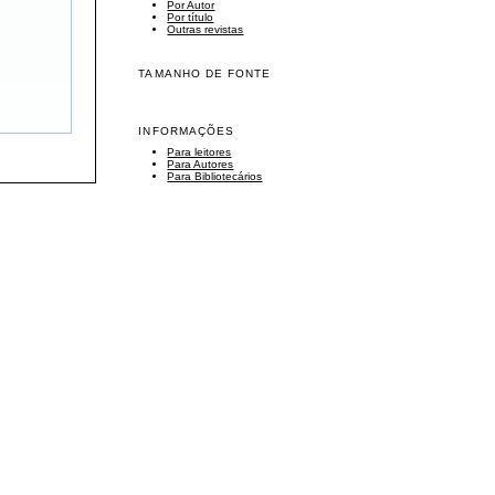
Por Autor
Por título
Outras revistas
TAMANHO DE FONTE
INFORMAÇÕES
Para leitores
Para Autores
Para Bibliotecários