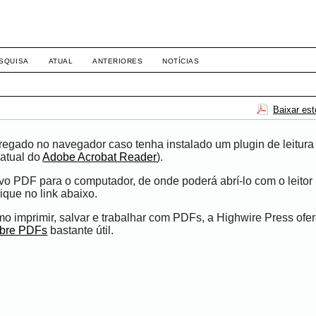
SSN 1983-4462
SQUISA
ATUAL
ANTERIORES
NOTÍCIAS
Baixar es
egado no navegador caso tenha instalado um plugin de leitura
atual do
Adobe Acrobat Reader
).
ivo PDF para o computador, de onde poderá abrí-lo com o leito
ique no link abaixo.
 imprimir, salvar e trabalhar com PDFs, a Highwire Press ofe
obre PDFs
bastante útil.