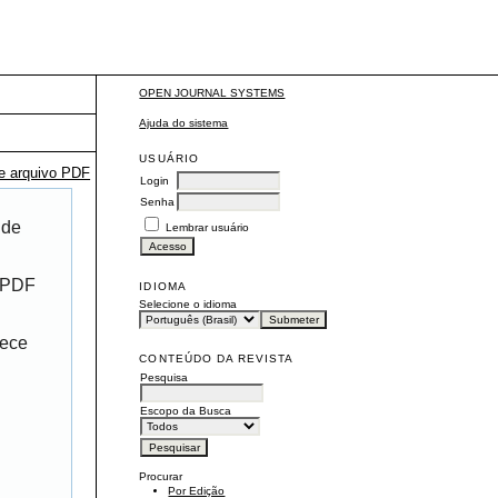
OPEN JOURNAL SYSTEMS
Ajuda do sistema
USUÁRIO
te arquivo PDF
Login
Senha
 de
Lembrar usuário
r PDF
IDIOMA
Selecione o idioma
rece
CONTEÚDO DA REVISTA
Pesquisa
Escopo da Busca
Procurar
Por Edição