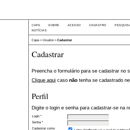
Intertem@s Negócios ISS
CAPA
SOBRE
ACESSO
CADASTRO
PESQUIS
NOTÍCIAS
Capa
>
Usuário
>
Cadastrar
Cadastrar
Preencha o formulário para se cadastrar no 
Clique aqui
caso
não
tenha se cadastrado nes
Perfil
Digite o login e senha para cadastrar-se na re
Login *
Senha *
Cadastrar como
Leitor
: Notificado via e-mail da publica