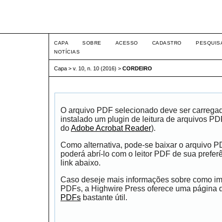
Seminário Integrado
CAPA
SOBRE
ACESSO
CADASTRO
PESQUIS
NOTÍCIAS
Capa
>
v. 10, n. 10 (2016)
>
CORDEIRO
O arquivo PDF selecionado deve ser carrega
instalado um plugin de leitura de arquivos P
do
Adobe Acrobat Reader
).
Como alternativa, pode-se baixar o arquivo 
poderá abrí-lo com o leitor PDF de sua prefer
link abaixo.
Caso deseje mais informações sobre como impr
PDFs, a Highwire Press oferece uma página
PDFs
bastante útil.