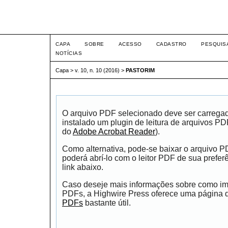
Seminário Integrado
CAPA
SOBRE
ACESSO
CADASTRO
PESQUIS
NOTÍCIAS
Capa
>
v. 10, n. 10 (2016)
>
PASTORIM
O arquivo PDF selecionado deve ser carrega
instalado um plugin de leitura de arquivos P
do
Adobe Acrobat Reader
).
Como alternativa, pode-se baixar o arquivo 
poderá abrí-lo com o leitor PDF de sua prefer
link abaixo.
Caso deseje mais informações sobre como impr
PDFs, a Highwire Press oferece uma página
PDFs
bastante útil.