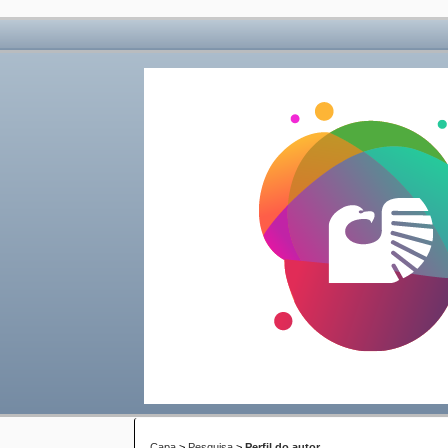
Capa
>
Pesquisa
>
Perfil do autor