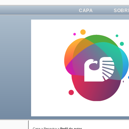
CAPA
SOBR
Capa
>
Pesquisa
>
Perfil do autor