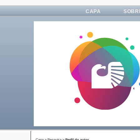
CAPA
SOBR
Capa
>
Pesquisa
>
Perfil do autor