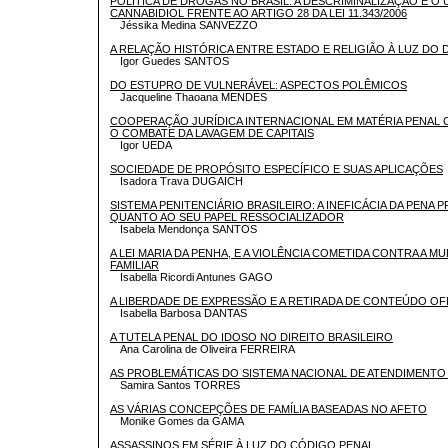
POLÍTICA DE DROGAS NO BRASIL: A DESCRIMINALIZAÇÃO E O
CANNABIDIOL FRENTE AO ARTIGO 28 DA LEI 11.343/2006
Jéssika Medina SANVEZZO
A RELAÇÃO HISTÓRICA ENTRE ESTADO E RELIGIÃO À LUZ DO 
Igor Guedes SANTOS
DO ESTUPRO DE VULNERÁVEL: ASPECTOS POLÊMICOS
Jacqueline Thaoana MENDES
COOPERAÇÃO JURÍDICA INTERNACIONAL EM MATÉRIA PENAL
O COMBATE DA LAVAGEM DE CAPITAIS
Igor UEDA
SOCIEDADE DE PROPÓSITO ESPECÍFICO E SUAS APLICAÇÕES
Isadora Trava DUGAICH
SISTEMA PENITENCIÁRIO BRASILEIRO: A INEFICÁCIA DA PENA P
QUANTO AO SEU PAPEL RESSOCIALIZADOR
Isabela Mendonça SANTOS
A LEI MARIA DA PENHA, E A VIOLÊNCIA COMETIDA CONTRA A M
FAMILIAR
Isabella Ricordi Antunes GAGO
A LIBERDADE DE EXPRESSÃO E A RETIRADA DE CONTEÚDO OF
Isabella Barbosa DANTAS
A TUTELA PENAL DO IDOSO NO DIREITO BRASILEIRO
Ana Carolina de Oliveira FERREIRA
AS PROBLEMÁTICAS DO SISTEMA NACIONAL DE ATENDIMENT
Samira Santos TORRES
AS VÁRIAS CONCEPÇÕES DE FAMÍLIA BASEADAS NO AFETO
Monike Gomes da GAMA
ASSASSINOS EM SÉRIE À LUZ DO CÓDIGO PENAL