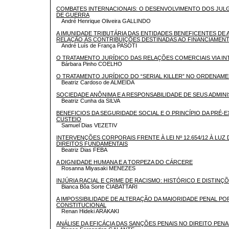
COMBATES INTERNACIONAIS: O DESENVOLVIMENTO DOS JU
DE GUERRA
André Henrique Oliveira GALLINDO
A IMUNIDADE TRIBUTÁRIA DAS ENTIDADES BENEFICENTES DE 
RELAÇÃO ÀS CONTRIBUIÇÕES DESTINADAS AO FINANCIAMENT
André Luís de França PASOTI
O TRATAMENTO JURÍDICO DAS RELAÇÕES COMERCIAIS VIA I
Bárbara Pinho COELHO
O TRATAMENTO JURÍDICO DO “SERIAL KILLER” NO ORDENAME
Beatriz Cardoso de ALMEIDA
SOCIEDADE ANÔNIMA E A RESPONSABILIDADE DE SEUS ADMI
Beatriz Cunha da SILVA
BENEFICIOS DA SEGURIDADE SOCIAL E O PRINCÍPIO DA PRÉ-E
CUSTEIO
Samuel Dias VEZETIV
INTERVENÇÕES CORPORAIS FRENTE À LEI Nº 12.654/12 À LUZ 
DIREITOS FUNDAMENTAIS
Beatriz Dias FEBA
A DIGNIDADE HUMANA E A TORPEZA DO CÁRCERE
Rosanna Miyasaki MENEZES
INJÚRIA RACIAL E CRIME DE RACISMO: HISTÓRICO E DISTINÇ
Bianca Bôa Sorte CIABATTARI
A IMPOSSIBILIDADE DE ALTERAÇÃO DA MAIORIDADE PENAL PO
CONSTITUCIONAL
Renan Hideki ARAKAKI
ANÁLISE DA EFICÁCIA DAS SANÇÕES PENAIS NO DIREITO PENA