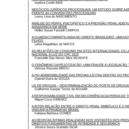
Isadora Ceolin BAÍS
NEGÓCIOS JURÍDICOS PROCESSUAIS: UM ESTUDO SOBRE A A
FRENTE ÀS CONVENÇÕES PROCESSUAIS
Leony Lima do NASCIMENTO
ANÁLISE DO PERFIL PSICOPÁTICO E A PREVISÃO PENAL ADEQ
ASSASSINOS EM SÉRIE
Héllen Susan Farinelli CAMPOS
A GUARDA COMPARTILHADA NO DIREITO BRASILEIRO: UMA NOV
FILHOS
Laisa Magalhães de MATOS
AS RELAÇÕES DE CONSUMO EM SITES INTERNACIONAIS: OS LI
NACIONAL À LUZ DO CPC 2015
Francielle Das Neves Silva SILVENTE
O FENÔMENO DA PEJOTIZAÇÃO: UMA FRAUDE À LEGISLAÇÃO 
Vinícius Rosseto BIROLI
A (IN) ADIMISSIBILIDADE DAS PROVAS ILÍCITAS DENTRO DO P
Gabriel Dutra de SOUZA
LEI DE DROGAS – DESCRIMINALIZAÇÃO DO PORTE DE DROGA
Guilherme Gaspar Torres de AGUIAR
A RESPONSABILIDADE CIVIL EM DECORRÊNCIA DA PERDA DO
Miguel Coca GIMENEZ
A INTER-RELAÇÃO ENTRE O DIREITO PENAL SIMBÓLICO E O 
VINGANÇA PRIVADA NO BRASIL
Fabiana Barbosa GOMES
AS REVISTAS ÍNTIMAS REALIZADAS NOS VISITANTES DOS PRES
DIREITOS FUNDAMENTAIS DE INTIMIDADE E SEGURANÇA
Jéssica Souza Scarlatto SILVA