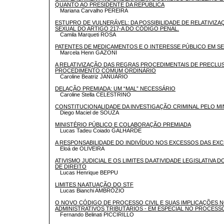
QUANTO AO PRESIDENTE DA REPÚBLICA
Mariana Carvalho PEREIRA
ESTUPRO DE VULNERÁVEL: DA POSSIBILIDADE DE RELATIVIZA
SEXUAL DO ARTIGO 217-A DO CÓDIGO PENAL.
Camila Marqueti ROSA
PATENTES DE MEDICAMENTOS E O INTERESSE PÚBLICO EM S
Marcela Henn GAZONI
A RELATIVIZAÇÃO DAS REGRAS PROCEDIMENTAIS DE PRECL
PROCEDIMENTO COMUM ORDINÁRIO
Caroline Beatriz JANUÁRIO
DELAÇÃO PREMIADA: UM “MAL” NECESSÁRIO
Caroline Stella CELESTRINO
CONSTITUCIONALIDADE DA INVESTIGAÇÃO CRIMINAL PELO MI
Diego Maciel de SOUZA
MINISTÉRIO PÚBLICO E COLABORAÇÃO PREMIADA
Lucas Tadeu Coiado GALHARDE
A RESPONSABILIDADE DO INDIVÍDUO NOS EXCESSOS DAS EXC
Eloá de OLIVEIRA
ATIVISMO JUDICIAL E OS LIMITES DA ATIVIDADE LEGISLATIVA 
DE DIREITO
Lucas Henrique BEPPU
LIMITES NA ATUAÇÃO DO STF
Lucas Bianchi AMBRÓZIO
O NOVO CÓDIGO DE PROCESSO CIVIL E SUAS IMPLICAÇÕES
ADMINISTRATIVOS TRIBUTÁRIOS - EM ESPECIAL NO PROCESSO
Fernando Belinati PICCIRILLO