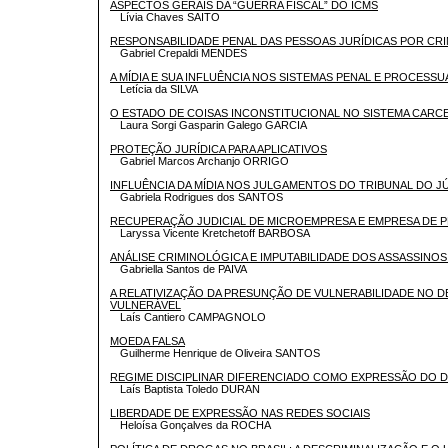
ASPECTOS GERAIS DA “GUERRA FISCAL” DO ICMS
Lívia Chaves SAITO
RESPONSABILIDADE PENAL DAS PESSOAS JURÍDICAS POR CRI
Gabriel Crepaldi MENDES
A MÍDIA E SUA INFLUÊNCIA NOS SISTEMAS PENAL E PROCESSU
Letícia da SILVA
O ESTADO DE COISAS INCONSTITUCIONAL NO SISTEMA CARC
Laura Sorgi Gasparin Galego GARCIA
PROTEÇÃO JURÍDICA PARA APLICATIVOS
Gabriel Marcos Archanjo ORRIGO
INFLUÊNCIA DA MÍDIA NOS JULGAMENTOS DO TRIBUNAL DO J
Gabriela Rodrigues dos SANTOS
RECUPERAÇÃO JUDICIAL DE MICROEMPRESA E EMPRESA DE
Laryssa Vicente Kretchetoff BARBOSA
ANÁLISE CRIMINOLÓGICA E IMPUTABILIDADE DOS ASSASSINOS
Gabriella Santos de PAIVA
A RELATIVIZAÇÃO DA PRESUNÇÃO DE VULNERABILIDADE NO D
VULNERÁVEL
Laís Cantiero CAMPAGNOLO
MOEDA FALSA
Guilherme Henrique de Oliveira SANTOS
REGIME DISCIPLINAR DIFERENCIADO COMO EXPRESSÃO DO DI
Laís Baptista Toledo DURAN
LIBERDADE DE EXPRESSÃO NAS REDES SOCIAIS
Heloísa Gonçalves da ROCHA