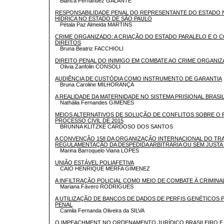
Bianca Fernandez GALANTE
RESPONSABILIDADE PENAL DO REPRESENTANTE DO ESTADO 
HÍDRICA NO ESTADO DE SÃO PAULO
Pétala Paz Almeida MARTINS
CRIME ORGANIZADO: A CRIAÇÃO DO ESTADO PARALELO E O
DIREITOS
Bruna Beatriz FACCHIOLI
DIREITO PENAL DO INIMIGO EM COMBATE AO CRIME ORGANI
Olivia Zanfolin CONSOLI
AUDIÊNCIA DE CUSTÓDIA COMO INSTRUMENTO DE GARANTIA
Bruna Caroline MILHORANÇA
A REALIDADE DA MATERNIDADE NO SISTEMA PRISIONAL BRASI
Nathália Fernandes GIMENES
MEIOS ALTERNATIVOS DE SOLUÇÃO DE CONFLITOS SOBRE O 
PROCESSO CIVIL DE 2015
BRUNNA KLITZKE CARDOSO DOS SANTOS
A CONVENÇÃO 158 DA ORGANIZAÇÃO INTERNACIONAL DO TRA
REGULAMENTAÇÃO DA DESPEDIDA ARBITRÁRIA OU SEM JUSTA 
Marina Barroquelo Viana LOPES
UNIÃO ESTÁVEL POLIAFETIVA
CAIO HENRIQUE MERFA GIMENEZ
A INFILTRAÇÃO POLICIAL COMO MEIO DE COMBATE À CRIMIN
Mariana Fávero RODRIGUES
A UTILIZAÇÃO DE BANCOS DE DADOS DE PERFIS GENÉTICOS 
PENAL
Camila Fernanda Oliveira da SILVA
O IMPEACHMENT NO ORDENAMENTO JURÍDICO BRASILEIRO E 