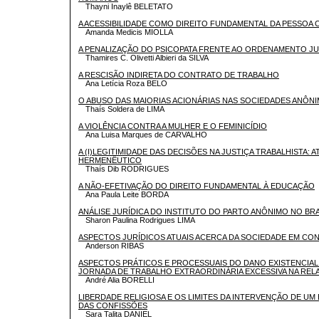
Thayni Inaylê BELETATO
A ACESSIBILIDADE COMO DIREITO FUNDAMENTAL DA PESSOA 
Amanda Medicis MIOLLA
A PENALIZAÇÃO DO PSICOPATA FRENTE AO ORDENAMENTO JU
Thamires C. Olivetti Albieri da SILVA
A RESCISÃO INDIRETA DO CONTRATO DE TRABALHO
Ana Letícia Roza BELO
O ABUSO DAS MAIORIAS ACIONÁRIAS NAS SOCIEDADES ANÔN
Thaís Soldera de LIMA
A VIOLÊNCIA CONTRA A MULHER E O FEMINICÍDIO
Ana Luisa Marques de CARVALHO
A (I)LEGITIMIDADE DAS DECISÕES NA JUSTIÇA TRABALHISTA: A
HERMENÊUTICO
Thaís Dib RODRIGUES
A NÃO-EFETIVAÇÃO DO DIREITO FUNDAMENTAL À EDUCAÇÃO
Ana Paula Leite BORDA
ANÁLISE JURÍDICA DO INSTITUTO DO PARTO ANÔNIMO NO BRA
Sharon Paulina Rodrigues LIMA
ASPECTOS JURÍDICOS ATUAIS ACERCA DA SOCIEDADE EM CON
Anderson RIBAS
ASPECTOS PRÁTICOS E PROCESSUAIS DO DANO EXISTENCIA
JORNADA DE TRABALHO EXTRAORDINÁRIA EXCESSIVA NA REL
André Alia BORELLI
LIBERDADE RELIGIOSA E OS LIMITES DA INTERVENÇÃO DE UM
DAS CONFISSÕES
Sara Talita DANIEL