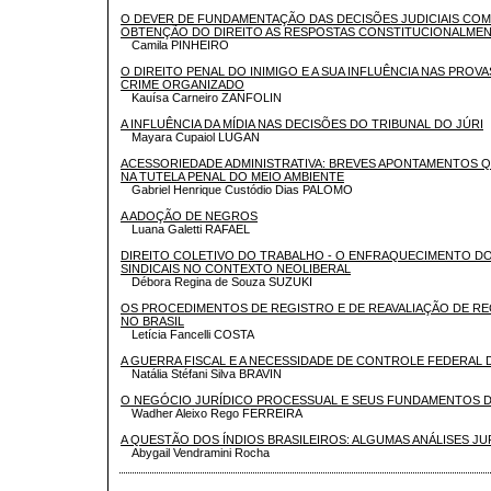
O DEVER DE FUNDAMENTAÇÃO DAS DECISÕES JUDICIAIS CO
OBTENÇÃO DO DIREITO AS RESPOSTAS CONSTITUCIONALME
Camila PINHEIRO
O DIREITO PENAL DO INIMIGO E A SUA INFLUÊNCIA NAS PROVA
CRIME ORGANIZADO
Kauísa Carneiro ZANFOLIN
A INFLUÊNCIA DA MÍDIA NAS DECISÕES DO TRIBUNAL DO JÚRI
Mayara Cupaiol LUGAN
ACESSORIEDADE ADMINISTRATIVA: BREVES APONTAMENTOS Q
NA TUTELA PENAL DO MEIO AMBIENTE
Gabriel Henrique Custódio Dias PALOMO
A ADOÇÃO DE NEGROS
Luana Galetti RAFAEL
DIREITO COLETIVO DO TRABALHO - O ENFRAQUECIMENTO DO
SINDICAIS NO CONTEXTO NEOLIBERAL
Débora Regina de Souza SUZUKI
OS PROCEDIMENTOS DE REGISTRO E DE REAVALIAÇÃO DE R
NO BRASIL
Letícia Fancelli COSTA
A GUERRA FISCAL E A NECESSIDADE DE CONTROLE FEDERAL 
Natália Stéfani Silva BRAVIN
O NEGÓCIO JURÍDICO PROCESSUAL E SEUS FUNDAMENTOS 
Wadher Aleixo Rego FERREIRA
A QUESTÃO DOS ÍNDIOS BRASILEIROS: ALGUMAS ANÁLISES JUR
Abygail Vendramini Rocha