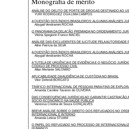
Monografia de mérito
ANÁLISE DO DELITO DE PORTE DE DROGAS DESTINADO AO U
YURI RODRIGUEZ OGA LIMA CAMPOS
A QUESTÃO DOS ÍNDIOS BRASILEIROS: ALGUMAS ANÁLISES JUR
Abygail Vendramini ROCHA
O PANORAMA DA DELAÇÃO PREMIADA NO ORDENAMENTO JURÍ
Vitória Spegiorin Franco MACIEL
ANÁLISE DAS EXCLUDENTES DE ILICITUDE PELA AUTORIDADE 
Aline Patrícia da SILVA
A QUESTÃO DOS ÍNDIOS BRASILEIROS: ALGUMAS ANÁLISES JUR
Abygail Vendramini ROCHA
A TUTELA DE URGÊNCIA E DE EVIDÊNCIA E O NEGÓCIO JURÍ
CÓDIGO DE PROCESSO CIVIL
Allan Merlante SALOMÃO
APLICABILIDADE DA AUDIÊNCIA DE CUSTÓDIA NO BRASIL
Vitor Defendi BORGATO
TRÁFICO INTERNACIONAL DE PESSOAS PARA FINS DE EXPLO
Amanda Caroline Tavares de OLIVEIRA
DAS CONSEQUENCIAS JURÍDICAS AO GARANTIR CASTRAÇÃO A 
SÓCIO-ECONÔMICO NA SAÚDE PÚBLICA
Vanessa Cristina de Souza GONÇALVES
BREVE ANÁLISE SOBRE O DIREITO DOS REFUGIADOS NO OR
INTERNACIONAL E INTERNO
Amanda Leticia STUANI
O PAPEL DO REFUGIADO NO PROCESSO DE INTERNACIONALI
HUMANOS