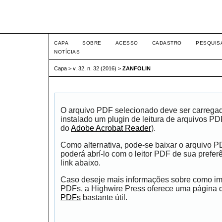
Intertem@s ISSN 1677-1
CAPA
SOBRE
ACESSO
CADASTRO
PESQUIS
NOTÍCIAS
Capa
>
v. 32, n. 32 (2016)
>
ZANFOLIN
O arquivo PDF selecionado deve ser carrega
instalado um plugin de leitura de arquivos P
do
Adobe Acrobat Reader
).
Como alternativa, pode-se baixar o arquivo 
poderá abrí-lo com o leitor PDF de sua prefer
link abaixo.
Caso deseje mais informações sobre como impr
PDFs, a Highwire Press oferece uma página
PDFs
bastante útil.