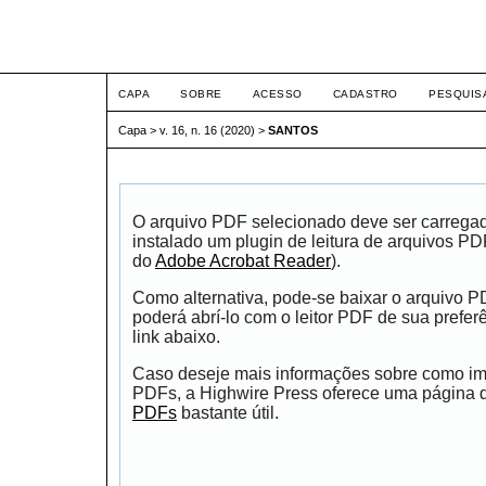
ETIC
CAPA
SOBRE
ACESSO
CADASTRO
PESQUIS
Capa
>
v. 16, n. 16 (2020)
>
SANTOS
O arquivo PDF selecionado deve ser carrega
instalado um plugin de leitura de arquivos P
do
Adobe Acrobat Reader
).
Como alternativa, pode-se baixar o arquivo 
poderá abrí-lo com o leitor PDF de sua prefer
link abaixo.
Caso deseje mais informações sobre como impr
PDFs, a Highwire Press oferece uma página
PDFs
bastante útil.