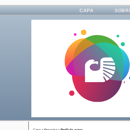
CAPA
SOBR
Capa
>
Pesquisa
>
Perfil do autor