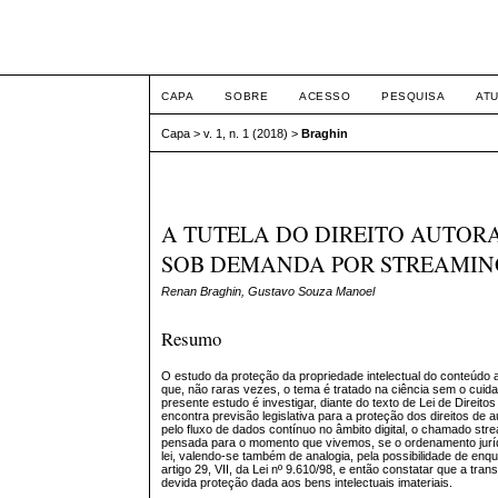
Congresso Nacional de D
CAPA
SOBRE
ACESSO
PESQUISA
AT
Capa
>
v. 1, n. 1 (2018)
>
Braghin
A TUTELA DO DIREITO AUTORA
SOB DEMANDA POR STREAMIN
Renan Braghin, Gustavo Souza Manoel
Resumo
O estudo da proteção da propriedade intelectual do conteúdo au
que, não raras vezes, o tema é tratado na ciência sem o cuida
presente estudo é investigar, diante do texto de Lei de Direito
encontra previsão legislativa para a proteção dos direitos de
pelo fluxo de dados contínuo no âmbito digital, o chamado str
pensada para o momento que vivemos, se o ordenamento jurídico
lei, valendo-se também de analogia, pela possibilidade de enq
artigo 29, VII, da Lei nº 9.610/98, e então constatar que a tr
devida proteção dada aos bens intelectuais imateriais.