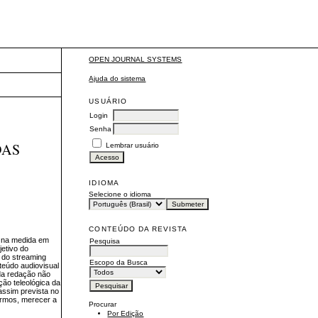
ente
OPEN JOURNAL SYSTEMS
Ajuda do sistema
USUÁRIO
Login
Senha
DAS
Lembrar usuário
IDIOMA
Selecione o idioma
CONTEÚDO DA REVISTA
ho na medida em
Pesquisa
jetivo do
e do streaming
Escopo da Busca
teúdo audiovisual
 da redação não
ção teleológica da
assim prevista no
termos, merecer a
Procurar
Por Edição