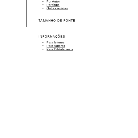
Por Autor
Por título
Outras revistas
TAMANHO DE FONTE
INFORMAÇÕES
Para leitores
Para Autores
Para Bibliotecários