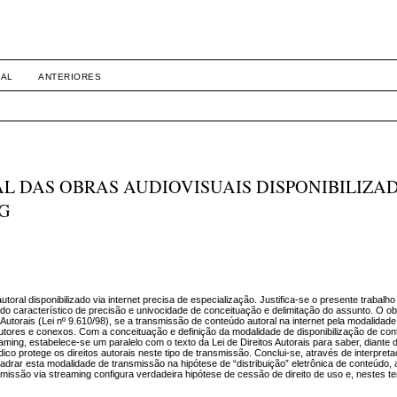
ireito Empresarial da Toledo Prud
UAL
ANTERIORES
L DAS OBRAS AUDIOVISUAIS DISPONIBILIZA
G
toral disponibilizado via internet precisa de especialização. Justifica-se o presente trabal
do característico de precisão e univocidade de conceituação e delimitação do assunto. O ob
s Autorais (Lei nº 9.610/98), se a transmissão de conteúdo autoral na internet pela modalidad
 autores e conexos. Com a conceituação e definição da modalidade de disponibilização de con
eaming, estabelece-se um paralelo com o texto da Lei de Direitos Autorais para saber, diante
 protege os direitos autorais neste tipo de transmissão. Conclui-se, através de interpreta
uadrar esta modalidade de transmissão na hipótese de “distribuição” eletrônica de conteúdo, 
ansmissão via streaming configura verdadeira hipótese de cessão de direito de uso e, nestes 