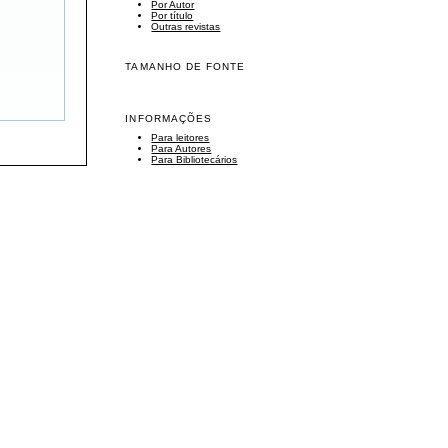
Por Autor
Por título
Outras revistas
TAMANHO DE FONTE
INFORMAÇÕES
Para leitores
Para Autores
Para Bibliotecários