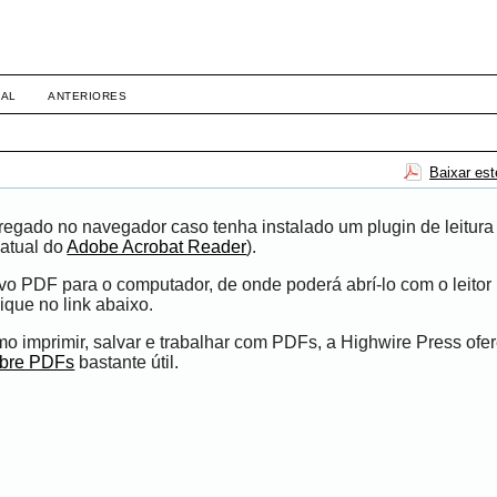
ireito Empresarial da Toledo Prud
UAL
ANTERIORES
Baixar es
egado no navegador caso tenha instalado um plugin de leitura
atual do
Adobe Acrobat Reader
).
ivo PDF para o computador, de onde poderá abrí-lo com o leito
ique no link abaixo.
 imprimir, salvar e trabalhar com PDFs, a Highwire Press ofe
obre PDFs
bastante útil.