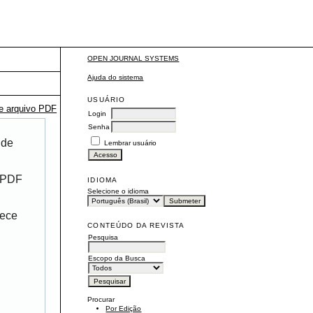
ente
OPEN JOURNAL SYSTEMS
Ajuda do sistema
USUÁRIO
te arquivo PDF
Login
Senha
 de
Lembrar usuário
r PDF
IDIOMA
Selecione o idioma
rece
CONTEÚDO DA REVISTA
Pesquisa
Escopo da Busca
Procurar
Por Edição