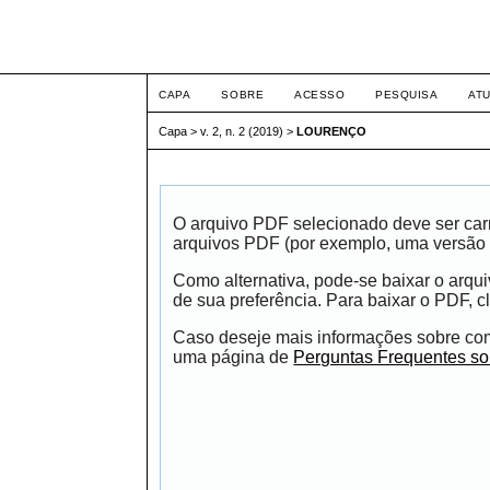
Congresso Nacional de D
CAPA
SOBRE
ACESSO
PESQUISA
AT
Capa
>
v. 2, n. 2 (2019)
>
LOURENÇO
O arquivo PDF selecionado deve ser carr
arquivos PDF (por exemplo, uma versão 
Como alternativa, pode-se baixar o arqu
de sua preferência. Para baixar o PDF, cl
Caso deseje mais informações sobre como
uma página de
Perguntas Frequentes s