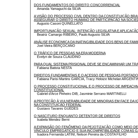
DOS FUNDAMENTOS DO DIREITO CONCORRENCIAL
Amanda Yamaguchi da SILVA
A VISÃO DO PROCESSO CIVIL DENTRO DA CONSTITUIÇÃO BRA
ASSEGURAR O DIREITO HUMANO DE PARTICIPAÇÃO NA SOCIE
Augusto Casoni QUINELLATO
IMPORTUNAÇÃO SEXUAL: INTENÇÃO LEGISLATIVA E APLICAÇÃ
Beatriz Camargo RIBEIRO, Paulo Augusto SILVA
ANÁLISE ECONOMICA DA INATINGIBILIDADE DOS BENS DE FAMI
Joel Vieira BERÇOCANO
O TRÁFICO DE PESSOAS NA ERA MODERNA
Evelyn de Souza CLAUDINO
PARA QUAL SISTEMA PRISIONAL DEVE SE ENCAMINHAR UM TR
Fabiana Batista NESTA
DIREITOS FUNDAMENTAIS E O ACESSO DE PESSOAS PORTADO
Fabiana Parisi Martins GARCIA, Tracy Heloize Michelan ARGENT
O PROCESSO CONSTITUCIONAL E O PROCESSO DE IMPEACH
CONSTITUCIONAL
Gabriel d’Arce Pinheiro DIB, Jasminie Serrano MARTINELLI
A PROTEÇÃO À VULNERABILIDADE DE MINORIAS EM FACE DA 
NA CONSTITUIÇÃO FEDERAL
Gustavo Tavares GUEDES
O NASCITURO ENQUANTO DETENTOR DE DIREITOS
Isabela Mendez Berni
A EXPANSÃO DO FENÔMENO DA PEJOTIZAÇÃO COMO MEIO D
VÍNCULO EMPREGATÍCIO E SUA INCOMPATIBILIDADE COM AS 
Isadora Fernanda LATINI, Nelson Pereira da COSTA FILHO