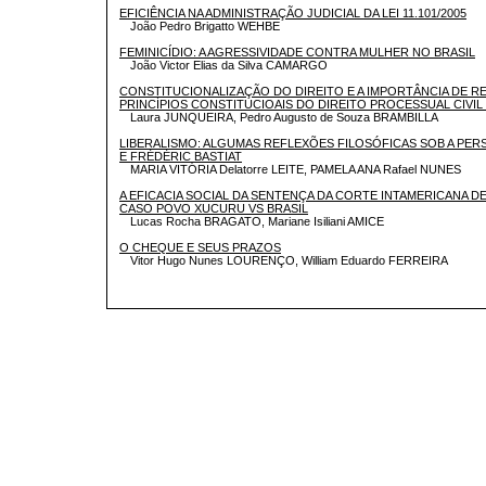
EFICIÊNCIA NA ADMINISTRAÇÃO JUDICIAL DA LEI 11.101/2005
João Pedro Brigatto WEHBE
FEMINICÍDIO: A AGRESSIVIDADE CONTRA MULHER NO BRASIL
João Victor Elias da Silva CAMARGO
CONSTITUCIONALIZAÇÃO DO DIREITO E A IMPORTÂNCIA DE 
PRINCÍPIOS CONSTITUCIOAIS DO DIREITO PROCESSUAL CIVIL
Laura JUNQUEIRA, Pedro Augusto de Souza BRAMBILLA
LIBERALISMO: ALGUMAS REFLEXÕES FILOSÓFICAS SOB A PER
E FRÉDÉRIC BASTIAT
MARIA VITÓRIA Delatorre LEITE, PAMELA ANA Rafael NUNES
A EFICACIA SOCIAL DA SENTENÇA DA CORTE INTAMERICANA 
CASO POVO XUCURU VS BRASIL
Lucas Rocha BRAGATO, Mariane Isiliani AMICE
O CHEQUE E SEUS PRAZOS
Vitor Hugo Nunes LOURENÇO, William Eduardo FERREIRA